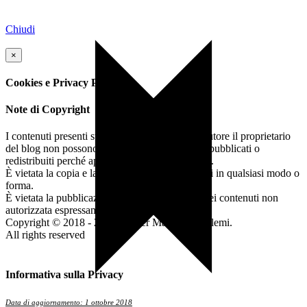
Chiudi
×
Cookies e Privacy Policy
Note di Copyright
I contenuti presenti su questo blog dei quali è autore il proprietario
del blog non possono essere copiati, riprodotti, pubblicati o
redistribuiti perché appartenenti all'autore stesso.
È vietata la copia e la riproduzione dei contenuti in qualsiasi modo o
forma.
È vietata la pubblicazione e la redistribuzione dei contenuti non
autorizzata espressamente dall’autore.
Copyright © 2018 - 2026 by Pier Manuel Cartalemi.
All rights reserved
Informativa sulla Privacy
Data di aggiornamento: 1 ottobre 2018