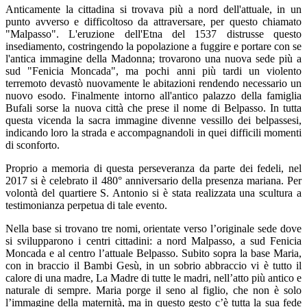
Anticamente la cittadina si trovava più a nord dell'attuale, in un
punto avverso e difficoltoso da attraversare, per questo chiamato
"Malpasso". L'eruzione dell'Etna del 1537 distrusse questo
insediamento, costringendo la popolazione a fuggire e portare con se
l'antica immagine della Madonna; trovarono una nuova sede più a
sud "Fenicia Moncada", ma pochi anni più tardi un violento
terremoto devastò nuovamente le abitazioni rendendo necessario un
nuovo esodo. Finalmente intorno all'antico palazzo della famiglia
Bufali sorse la nuova città che prese il nome di Belpasso. In tutta
questa vicenda la sacra immagine divenne vessillo dei belpassesi,
indicando loro la strada e accompagnandoli in quei difficili momenti
di sconforto.
Proprio a memoria di questa perseveranza da parte dei fedeli, nel
2017 si è celebrato il 480° anniversario della presenza mariana. Per
volontà del quartiere S. Antonio si è stata realizzata una scultura a
testimonianza perpetua di tale evento.
Nella base si trovano tre nomi, orientate verso l’originale sede dove
si svilupparono i centri cittadini: a nord Malpasso, a sud Fenicia
Moncada e al centro l’attuale Belpasso. Subito sopra la base Maria,
con in braccio il Bambi Gesù, in un sobrio abbraccio vi è tutto il
calore di una madre, La Madre di tutte le madri, nell’atto più antico e
naturale di sempre. Maria porge il seno al figlio, che non è solo
l’immagine della maternità, ma in questo gesto c’è tutta la sua fede